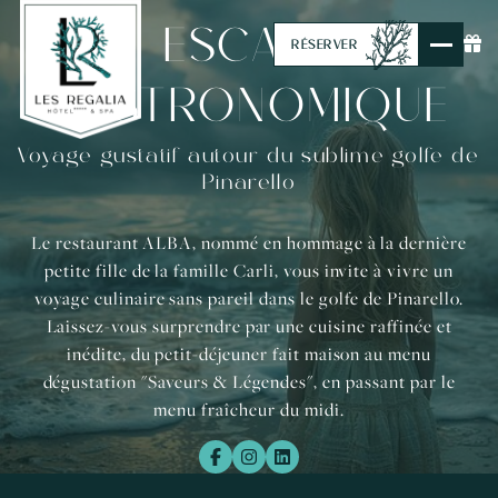
ESCALE
RÉSERVER
GASTRONOMIQUE
Voyage gustatif autour du sublime golfe de
Pinarello
Le restaurant ALBA, nommé en hommage à la dernière
petite fille de la famille Carli, vous invite à vivre un
voyage culinaire sans pareil dans le golfe de Pinarello.
Laissez-vous surprendre par une cuisine raffinée et
inédite, du petit-déjeuner fait maison au menu
dégustation "Saveurs & Légendes", en passant par le
menu fraîcheur du midi.