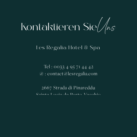
Uns
Kontaktieren Sie
Les Regalia Hotel & Spa
Tel : 0033 4 95 71 44 42
@ : contact@lesregalia.com
2667 Strada di Pinareddu
Sainte Lucie de Porto-Vecchio
41.686474 | 9.36727
Flughäfen
FIGARI
39 km – 45 min durchschnittlich